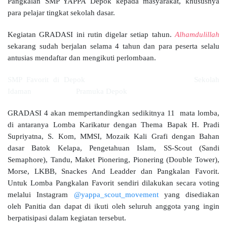
Pangkalan SMP YAPPA Depok kepada masyarakat, khususnya
para pelajar tingkat sekolah dasar.
Kegiatan GRADASI ini rutin digelar setiap tahun.
Alhamdulillah
sekarang sudah berjalan selama 4 tahun dan para peserta selalu
antusias mendaftar dan mengikuti perlombaan.
SMP Favorit di Depok Sekolah
Idaman Pramuka Depok
GRADASI 4 akan mempertandingkan sedikitnya 11 mata lomba,
di antaranya Lomba Karikatur dengan Thema Bapak H. Pradi
Supriyatna, S. Kom, MMSI, Mozaik Kali Grafi dengan Bahan
dasar Batok Kelapa, Pengetahuan Islam, SS-Scout (Sandi
Semaphore), Tandu, Maket Pionering, Pionering (Double Tower),
Morse, LKBB, Snackes And Leadder dan Pangkalan Favorit.
Untuk Lomba Pangkalan Favorit sendiri dilakukan secara voting
melalui Instagram
@yappa_scout_movement
yang disediakan
oleh Panitia dan dapat di ikuti oleh seluruh anggota yang ingin
berpatisipasi dalam kegiatan tersebut.