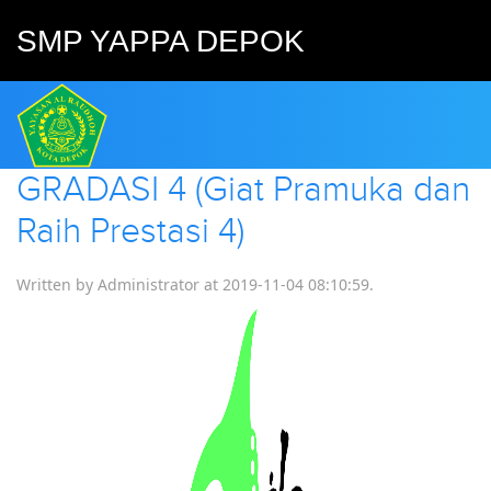
SMP YAPPA DEPOK
GRADASI 4 (Giat Pramuka dan
Raih Prestasi 4)
Written by Administrator at
2019-11-04 08:10:59
.