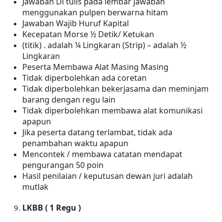
Jawaban Di tulis pada lembar jawaban
menggunakan pulpen berwarna hitam
Jawaban Wajib Huruf Kapital
Kecepatan Morse ½ Detik/
Ketukan
(titik) .
adalah ¼ Lingkaran
(Strip)
– adalah ½
Lingkaran
Peserta Membawa Alat Masing Masing
Tidak diperbolehkan ada coretan
Tidak diperbolehkan bekerjasama dan meminjam
barang dengan regu lain
Tidak diperbolehkan membawa alat komunikasi
apapun
Jika peserta datang terlambat, tidak ada
penambahan waktu apapun
Mencontek / membawa catatan mendapat
pengurangan 50 poin
Hasil penilaian / keputusan dewan juri adalah
mutlak
LKBB ( 1 Regu )